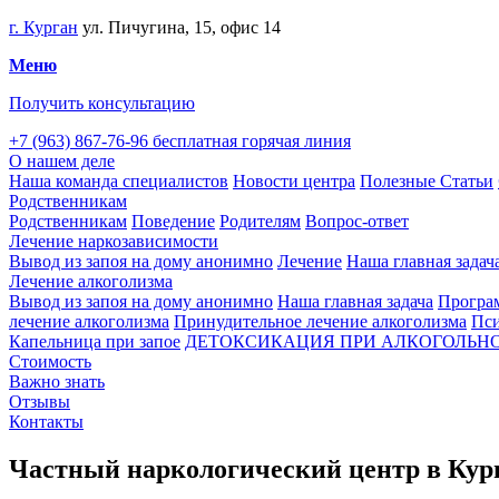
г. Курган
ул. Пичугина, 15, офис 14
Меню
Получить консультацию
+7 (963) 867-76-96
бесплатная горячая линия
О нашем деле
Наша команда специалистов
Новости центра
Полезные Статьи
Родственникам
Родственникам
Поведение
Родителям
Вопрос-ответ
Лечение наркозависимости
Вывод из запоя на дому анонимно
Лечение
Наша главная задач
Лечение алкоголизма
Вывод из запоя на дому анонимно
Наша главная задача
Програм
лечение алкоголизма
Принудительное лечение алкоголизма
Пси
Капельница при запое
ДЕТОКСИКАЦИЯ ПРИ АЛКОГОЛЬНО
Стоимость
Важно знать
Отзывы
Контакты
Частный наркологический центр в Кур