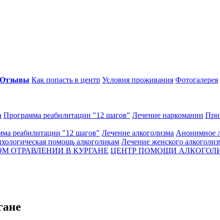
Отзывы
Как попасть в центр
Условия проживания
Фотогалерея
а
Программа реабилитации "12 шагов"
Лечение наркомании
При
ма реабилитации "12 шагов"
Лечение алкоголизма
Анонимное л
хологическая помощь алкоголикам
Лечение женского алкоголиз
М ОТРАВЛЕНИИ В КУРГАНЕ
ЦЕНТР ПОМОЩИ АЛКОГОЛИ
гане