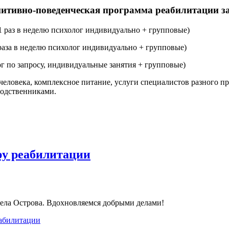
итивно-поведенческая программа реабилитации 
 (1 раз в неделю психолог индивидуально + групповые)
2 раза в неделю психолог индивидуально + групповые)
лог по запросу, индивидуальные занятия + групповые)
4 человека, комплексное питание, услуги специалистов разного
родственниками.
ру реабилитации
села Острова. Вдохновляемся добрыми делами!
еабилитации