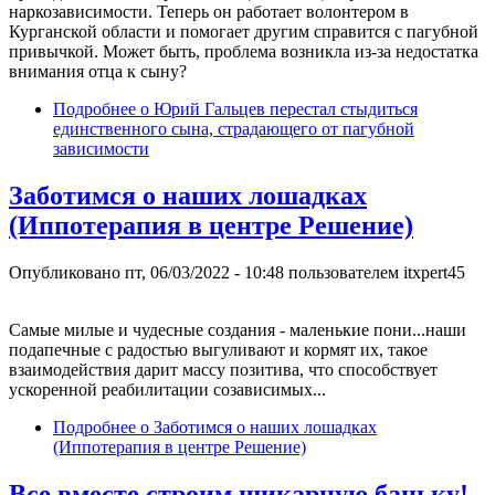
наркозависимости. Теперь он работает волонтером в
Курганской области и помогает другим справится с пагубной
привычкой. Может быть, проблема возникла из-за недостатка
внимания отца к сыну?
Подробнее
о Юрий Гальцев перестал стыдиться
единственного сына, страдающего от пагубной
зависимости
Заботимся о наших лошадках
(Иппотерапия в центре Решение)
Опубликовано
пт, 06/03/2022 - 10:48
пользователем
itxpert45
Самые милые и чудесные создания - маленькие пони...наши
подапечные с радостью выгуливают и кормят их, такое
взаимодействия дарит массу позитива, что способствует
ускоренной реабилитации созависимых...
Подробнее
о Заботимся о наших лошадках
(Иппотерапия в центре Решение)
Все вместе строим шикарную баньку!