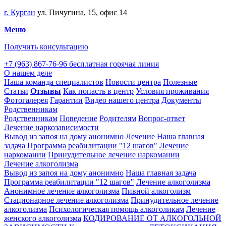
г. Курган
ул. Пичугина, 15, офис 14
Меню
Получить консультацию
+7 (963) 867-76-96
бесплатная горячая линия
О нашем деле
Наша команда специалистов
Новости центра
Полезные
Статьи
Отзывы
Как попасть в центр
Условия проживания
Фотогалерея
Гарантии
Видео нашего центра
Документы
Родственникам
Родственникам
Поведение
Родителям
Вопрос-ответ
Лечение наркозависимости
Вывод из запоя на дому анонимно
Лечение
Наша главная
задача
Программа реабилитации "12 шагов"
Лечение
наркомании
Принудительное лечение наркомании
Лечение алкоголизма
Вывод из запоя на дому анонимно
Наша главная задача
Программа реабилитации "12 шагов"
Лечение алкоголизма
Анонимное лечение алкоголизма
Пивной алкоголизм
Стационарное лечение алкоголизма
Принудительное лечение
алкоголизма
Психологическая помощь алкоголикам
Лечение
женского алкоголизма
КОДИРОВАНИЕ ОТ АЛКОГОЛЬНОЙ