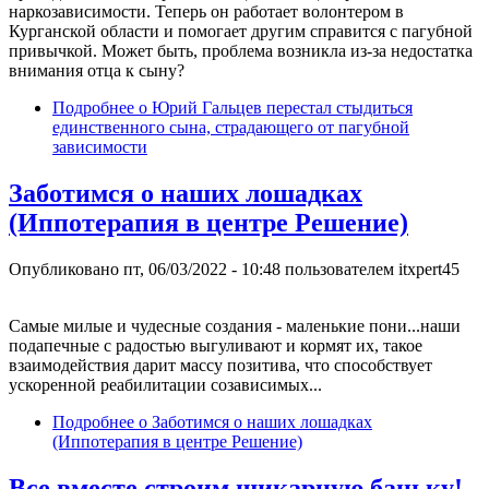
наркозависимости. Теперь он работает волонтером в
Курганской области и помогает другим справится с пагубной
привычкой. Может быть, проблема возникла из-за недостатка
внимания отца к сыну?
Подробнее
о Юрий Гальцев перестал стыдиться
единственного сына, страдающего от пагубной
зависимости
Заботимся о наших лошадках
(Иппотерапия в центре Решение)
Опубликовано
пт, 06/03/2022 - 10:48
пользователем
itxpert45
Самые милые и чудесные создания - маленькие пони...наши
подапечные с радостью выгуливают и кормят их, такое
взаимодействия дарит массу позитива, что способствует
ускоренной реабилитации созависимых...
Подробнее
о Заботимся о наших лошадках
(Иппотерапия в центре Решение)
Все вместе строим шикарную баньку!