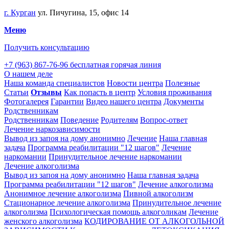
г. Курган
ул. Пичугина, 15, офис 14
Меню
Получить консультацию
+7 (963) 867-76-96
бесплатная горячая линия
О нашем деле
Наша команда специалистов
Новости центра
Полезные
Статьи
Отзывы
Как попасть в центр
Условия проживания
Фотогалерея
Гарантии
Видео нашего центра
Документы
Родственникам
Родственникам
Поведение
Родителям
Вопрос-ответ
Лечение наркозависимости
Вывод из запоя на дому анонимно
Лечение
Наша главная
задача
Программа реабилитации "12 шагов"
Лечение
наркомании
Принудительное лечение наркомании
Лечение алкоголизма
Вывод из запоя на дому анонимно
Наша главная задача
Программа реабилитации "12 шагов"
Лечение алкоголизма
Анонимное лечение алкоголизма
Пивной алкоголизм
Стационарное лечение алкоголизма
Принудительное лечение
алкоголизма
Психологическая помощь алкоголикам
Лечение
женского алкоголизма
КОДИРОВАНИЕ ОТ АЛКОГОЛЬНОЙ