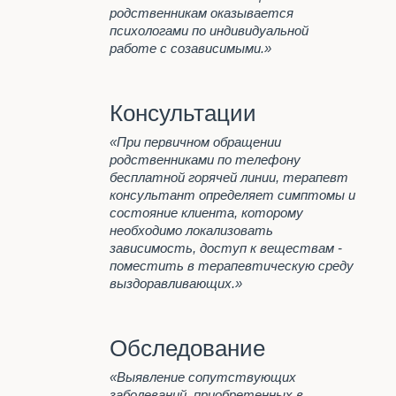
анонимно
родственникам оказывается
Наша главная задача
психологами по индивидуальной
работе с созависимыми.»
Программа реабилитации "12
шагов"
Лечение алкоголизма
Консультации
Анонимное лечение
алкоголизма
«При первичном обращении
Пивной алкоголизм
родственниками по телефону
бесплатной горячей линии, терапевт
Стационарное лечение
консультант определяет симптомы и
алкоголизма
состояние клиента, которому
Принудительное лечение
необходимо локализовать
алкоголизма
зависимость, доступ к веществам -
Психологическая помощь
поместить в терапевтическую среду
алкоголикам
выздоравливающих.»
Лечение женского алкоголизма
КОДИРОВАНИЕ ОТ
АЛКОГОЛЬНОЙ
Обследование
ЗАВИСИМОСТИ
«Выявление сопутствующих
Капельница при запое
заболеваний, приобретенных в