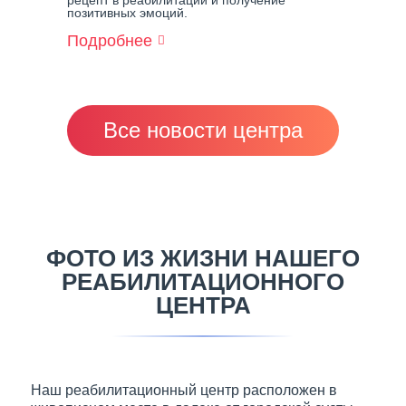
рецепт в реабилитации и получение
позитивных эмоций.
Подробнее
О
Все
Вместе
Строим
Шикарную
Баньку!
Все новости центра
ФОТО ИЗ ЖИЗНИ НАШЕГО
РЕАБИЛИТАЦИОННОГО
ЦЕНТРА
Наш реабилитационный центр расположен в