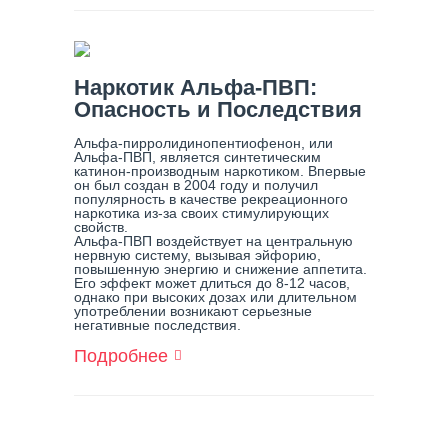
Такое
Лудомания?
Наркотик Альфа-ПВП:
Опасность и Последствия
Альфа-пирролидинопентиофенон, или
Альфа-ПВП, является синтетическим
катинон-производным наркотиком. Впервые
он был создан в 2004 году и получил
популярность в качестве рекреационного
наркотика из-за своих стимулирующих
свойств.
Альфа-ПВП воздействует на центральную
нервную систему, вызывая эйфорию,
повышенную энергию и снижение аппетита.
Его эффект может длиться до 8-12 часов,
однако при высоких дозах или длительном
употреблении возникают серьезные
негативные последствия.
Подробнее
О
Наркотик
Альфа-
ПВП:
Опасность
И