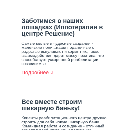
Гальцев
Перестал
Стыдиться
Единственного
Заботимся о наших
Сына,
лошадках (Иппотерапия в
Страдающего
центре Решение)
От
Пагубной
Самые милые и чудесные создания -
Зависимости
маленькие пони...наши подапечные с
радостью выгуливают и кормят их, такое
взаимодействия дарит массу позитива, что
способствует ускоренной реабилитации
созависимых...
Подробнее
О
Заботимся
О
Наших
Лошадках
(Иппотерапия
Все вместе строим
В
шикарную баньку!
Центре
Решение)
Клиенты реабилитационного центра дружно
строять для себя новую шикарную баню.
Командная работа и созидание - отличный