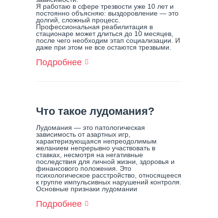
Справиться
Я работаю в сфере трезвости уже 10 лет и
постоянно объясняю: выздоровление — это
долгий, сложный процесс.
Профессиональная реабилитация в
стационаре может длиться до 10 месяцев,
после чего необходим этап социализации. И
даже при этом не все остаются трезвыми.
Подробнее
О
"Лечить
Дома":
Ловушка
Созависимости
Что такое лудомания?
Лудомания — это патологическая
зависимость от азартных игр,
характеризующаяся непреодолимым
желанием непрерывно участвовать в
ставках, несмотря на негативные
последствия для личной жизни, здоровья и
финансового положения. Это
психологическое расстройство, относящееся
к группе импульсивных нарушений контроля.
Основные признаки лудомании
Подробнее
О
Что