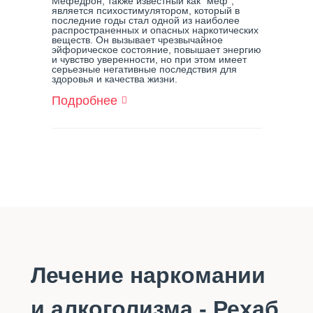
Мефедрон, также известный как "меф",
Семьи
является психостимулятором, который в
последние годы стал одной из наиболее
распространенных и опасных наркотических
веществ. Он вызывает чрезвычайное
эйфорическое состояние, повышает энергию
и чувство уверенности, но при этом имеет
серьезные негативные последствия для
здоровья и качества жизни.
Подробнее
О
Лечение
Зависимости
От
Мефедрона
В
Кургане
Лечение наркомании
и алкоголизма - Рехаб