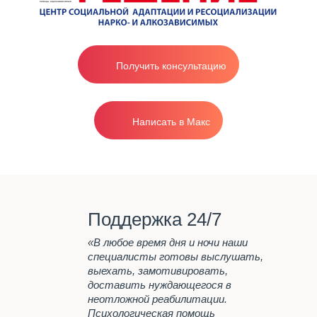
эффективная реабилитация в стационаре
Поведение
от 1200р/сутки.
Родителям
Вопрос-ответ
Получить консультацию
Лечение
наркозависимости
Вывод из запоя на дому
Написать в Макс
анонимно
Лечение
Наша главная задача
Программа реабилитации "12
шагов"
Поддержка 24/7
Лечение наркомании
Принудительное лечение
«В любое время дня и ночи наши
наркомании
специалисты готовы выслушать,
выехать, замотивировать,
Лечение алкоголизма
доставить нуждающегося в
неотложной реабилитации.
Вывод из запоя на дому
Психологическая помощь