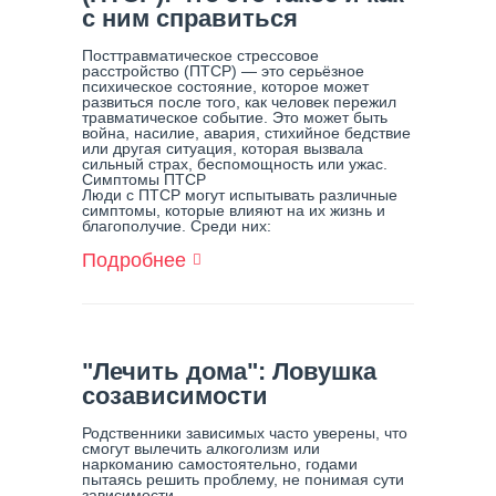
с ним справиться
Посттравматическое стрессовое
расстройство (ПТСР) — это серьёзное
психическое состояние, которое может
развиться после того, как человек пережил
травматическое событие. Это может быть
война, насилие, авария, стихийное бедствие
или другая ситуация, которая вызвала
сильный страх, беспомощность или ужас.
Симптомы ПТСР
Люди с ПТСР могут испытывать различные
симптомы, которые влияют на их жизнь и
благополучие. Среди них:
Подробнее
О
Посттравматическое
Стрессовое
Расстройство
(ПТСР):
Что
"Лечить дома": Ловушка
Это
созависимости
Такое
И
Родственники зависимых часто уверены, что
Как
смогут вылечить алкоголизм или
С
наркоманию самостоятельно, годами
Ним
пытаясь решить проблему, не понимая сути
зависимости.