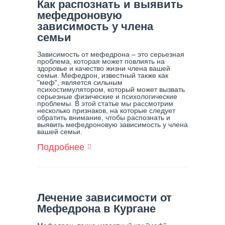
Как распознать и выявить
Последствия
мефедроновую
зависимость у члена
семьи
Зависимость от мефедрона – это серьезная
проблема, которая может повлиять на
здоровье и качество жизни члена вашей
семьи. Мефедрон, известный также как
"меф", является сильным
психостимулятором, который может вызвать
серьезные физические и психологические
проблемы. В этой статье мы рассмотрим
несколько признаков, на которые следует
обратить внимание, чтобы распознать и
выявить мефедроновую зависимость у члена
вашей семьи.
Подробнее
О
Как
Распознать
И
Выявить
Мефедроновую
Лечение зависимости от
Зависимость
Мефедрона в Кургане
У
Члена