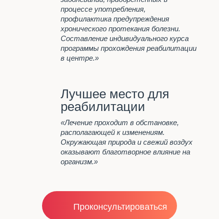
ДЕТОКСИКАЦИЯ ПРИ
процессе употребления,
АЛКОГОЛЬНОМ ОТРАВЛЕНИИ
профилактика предупреждения
В КУРГАНЕ
хронического протекания болезни.
ЦЕНТР ПОМОЩИ
Составление индивидуального курса
АЛКОГОЛИКАМ В КУРГАНЕ
программы прохождения реабилитации
в центре.»
Стоимость
Лучшее место для
Важно знать
реабилитации
Отзывы
«Лечение проходит в обстановке,
располагающей к изменениям.
Контакты
Окружающая природа и свежий воздух
оказывают благотворное влияние на
организм.»
Проконсультироваться