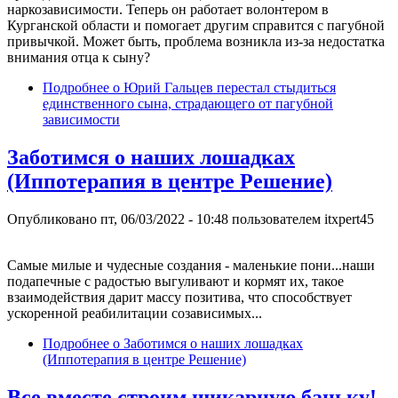
наркозависимости. Теперь он работает волонтером в
Курганской области и помогает другим справится с пагубной
привычкой. Может быть, проблема возникла из-за недостатка
внимания отца к сыну?
Подробнее
о Юрий Гальцев перестал стыдиться
единственного сына, страдающего от пагубной
зависимости
Заботимся о наших лошадках
(Иппотерапия в центре Решение)
Опубликовано
пт, 06/03/2022 - 10:48
пользователем
itxpert45
Самые милые и чудесные создания - маленькие пони...наши
подапечные с радостью выгуливают и кормят их, такое
взаимодействия дарит массу позитива, что способствует
ускоренной реабилитации созависимых...
Подробнее
о Заботимся о наших лошадках
(Иппотерапия в центре Решение)
Все вместе строим шикарную баньку!