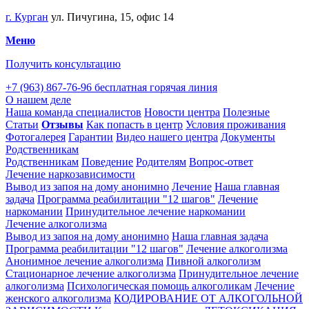
г. Курган
ул. Пичугина, 15, офис 14
Меню
Получить консультацию
+7 (963) 867-76-96
бесплатная горячая линия
О нашем деле
Наша команда специалистов
Новости центра
Полезные
Статьи
Отзывы
Как попасть в центр
Условия проживания
Фотогалерея
Гарантии
Видео нашего центра
Документы
Родственникам
Родственникам
Поведение
Родителям
Вопрос-ответ
Лечение наркозависимости
Вывод из запоя на дому анонимно
Лечение
Наша главная
задача
Программа реабилитации "12 шагов"
Лечение
наркомании
Принудительное лечение наркомании
Лечение алкоголизма
Вывод из запоя на дому анонимно
Наша главная задача
Программа реабилитации "12 шагов"
Лечение алкоголизма
Анонимное лечение алкоголизма
Пивной алкоголизм
Стационарное лечение алкоголизма
Принудительное лечение
алкоголизма
Психологическая помощь алкоголикам
Лечение
женского алкоголизма
КОДИРОВАНИЕ ОТ АЛКОГОЛЬНОЙ