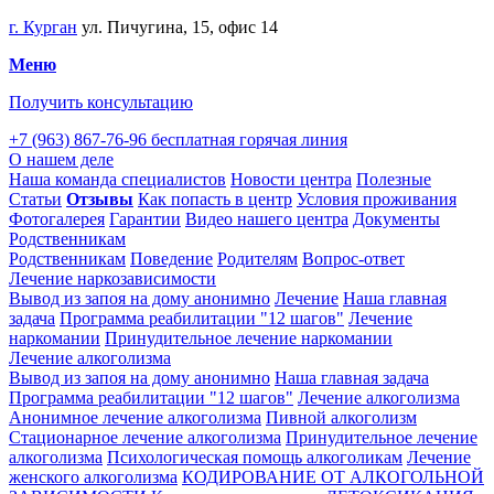
г. Курган
ул. Пичугина, 15, офис 14
Меню
Получить консультацию
+7 (963) 867-76-96
бесплатная горячая линия
О нашем деле
Наша команда специалистов
Новости центра
Полезные
Статьи
Отзывы
Как попасть в центр
Условия проживания
Фотогалерея
Гарантии
Видео нашего центра
Документы
Родственникам
Родственникам
Поведение
Родителям
Вопрос-ответ
Лечение наркозависимости
Вывод из запоя на дому анонимно
Лечение
Наша главная
задача
Программа реабилитации "12 шагов"
Лечение
наркомании
Принудительное лечение наркомании
Лечение алкоголизма
Вывод из запоя на дому анонимно
Наша главная задача
Программа реабилитации "12 шагов"
Лечение алкоголизма
Анонимное лечение алкоголизма
Пивной алкоголизм
Стационарное лечение алкоголизма
Принудительное лечение
алкоголизма
Психологическая помощь алкоголикам
Лечение
женского алкоголизма
КОДИРОВАНИЕ ОТ АЛКОГОЛЬНОЙ