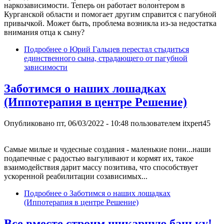
наркозависимости. Теперь он работает волонтером в
Курганской области и помогает другим справится с пагубной
привычкой. Может быть, проблема возникла из-за недостатка
внимания отца к сыну?
Подробнее
о Юрий Гальцев перестал стыдиться
единственного сына, страдающего от пагубной
зависимости
Заботимся о наших лошадках
(Иппотерапия в центре Решение)
Опубликовано
пт, 06/03/2022 - 10:48
пользователем
itxpert45
Самые милые и чудесные создания - маленькие пони...наши
подапечные с радостью выгуливают и кормят их, такое
взаимодействия дарит массу позитива, что способствует
ускоренной реабилитации созависимых...
Подробнее
о Заботимся о наших лошадках
(Иппотерапия в центре Решение)
Все вместе строим шикарную баньку!