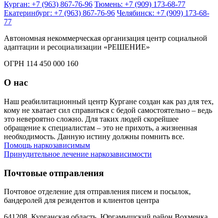
Курган: +7 (963) 867-76-96
Тюмень: +7 (909) 173-68-77
Екатеринбург: +7 (963) 867-76-96
Челябинск: +7 (909) 173-68-
77
Автономная некоммерческая организация центр социальной
адаптации и ресоциализации «РЕШЕНИЕ»
ОГРН 114 450 000 160
О нас
Наш реабилитационный центр Кургане создан как раз для тех,
кому не хватает сил справиться с бедой самостоятельно – ведь
это невероятно сложно. Для таких людей скорейшее
обращение к специалистам – это не прихоть, а жизненная
необходимость. Данную истину должны помнить все.
Помощь наркозависимым
Принудительное лечение наркозависимости
Почтовые отправления
Почтовое отделение для отправления писем и посылок,
бандеролей для резидентов и клиентов центра
641208, Курганская область, Юргамышский район,Вохменка,