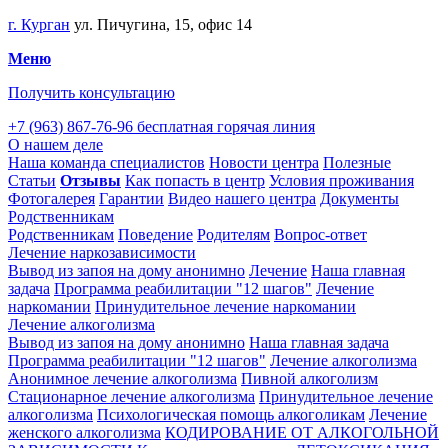
г. Курган
ул. Пичугина, 15, офис 14
Меню
Получить консультацию
+7 (963) 867-76-96
бесплатная горячая линия
О нашем деле
Наша команда специалистов
Новости центра
Полезные
Статьи
Отзывы
Как попасть в центр
Условия проживания
Фотогалерея
Гарантии
Видео нашего центра
Документы
Родственникам
Родственникам
Поведение
Родителям
Вопрос-ответ
Лечение наркозависимости
Вывод из запоя на дому анонимно
Лечение
Наша главная
задача
Программа реабилитации "12 шагов"
Лечение
наркомании
Принудительное лечение наркомании
Лечение алкоголизма
Вывод из запоя на дому анонимно
Наша главная задача
Программа реабилитации "12 шагов"
Лечение алкоголизма
Анонимное лечение алкоголизма
Пивной алкоголизм
Стационарное лечение алкоголизма
Принудительное лечение
алкоголизма
Психологическая помощь алкоголикам
Лечение
женского алкоголизма
КОДИРОВАНИЕ ОТ АЛКОГОЛЬНОЙ