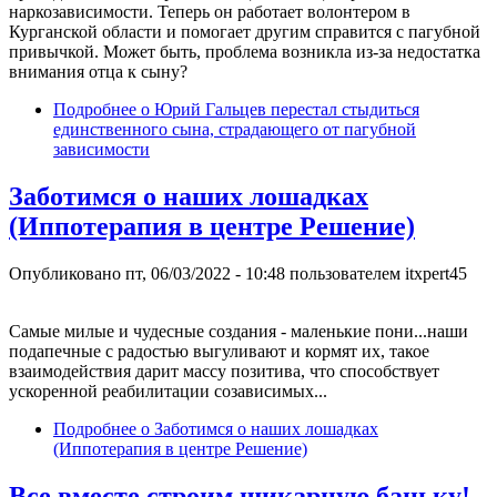
наркозависимости. Теперь он работает волонтером в
Курганской области и помогает другим справится с пагубной
привычкой. Может быть, проблема возникла из-за недостатка
внимания отца к сыну?
Подробнее
о Юрий Гальцев перестал стыдиться
единственного сына, страдающего от пагубной
зависимости
Заботимся о наших лошадках
(Иппотерапия в центре Решение)
Опубликовано
пт, 06/03/2022 - 10:48
пользователем
itxpert45
Самые милые и чудесные создания - маленькие пони...наши
подапечные с радостью выгуливают и кормят их, такое
взаимодействия дарит массу позитива, что способствует
ускоренной реабилитации созависимых...
Подробнее
о Заботимся о наших лошадках
(Иппотерапия в центре Решение)
Все вместе строим шикарную баньку!