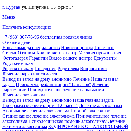
г. Курган
ул. Пичугина, 15, офис 14
Меню
Получить консультацию
+7 (963) 867-76-96
бесплатная горячая линия
О нашем деле
Наша команда специалистов
Новости центра
Полезные
Статьи
Отзывы
Как попасть в центр
Условия проживания
Фотогалерея
Гарантии
Видео нашего центра
Документы
Родственникам
Родственникам
Поведение
Родителям
Вопрос-ответ
Лечение наркозависимости
Вывод из запоя на дому анонимно
Лечение
Наша главная
задача
Программа реабилитации "12 шагов"
Лечение
наркомании
Принудительное лечение наркомании
Лечение алкоголизма
Вывод из запоя на дому анонимно
Наша главная задача
Программа реабилитации "12 шагов"
Лечение алкоголизма
Анонимное лечение алкоголизма
Пивной алкоголизм
Стационарное лечение алкоголизма
Принудительное лечение
алкоголизма
Психологическая помощь алкоголикам
Лечение
женского алкоголизма
КОДИРОВАНИЕ ОТ АЛКОГОЛЬНОЙ