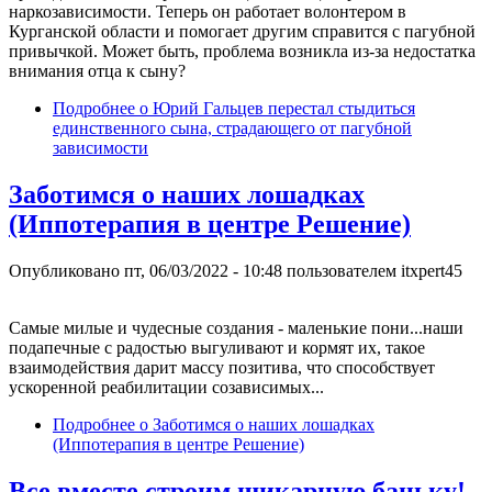
наркозависимости. Теперь он работает волонтером в
Курганской области и помогает другим справится с пагубной
привычкой. Может быть, проблема возникла из-за недостатка
внимания отца к сыну?
Подробнее
о Юрий Гальцев перестал стыдиться
единственного сына, страдающего от пагубной
зависимости
Заботимся о наших лошадках
(Иппотерапия в центре Решение)
Опубликовано
пт, 06/03/2022 - 10:48
пользователем
itxpert45
Самые милые и чудесные создания - маленькие пони...наши
подапечные с радостью выгуливают и кормят их, такое
взаимодействия дарит массу позитива, что способствует
ускоренной реабилитации созависимых...
Подробнее
о Заботимся о наших лошадках
(Иппотерапия в центре Решение)
Все вместе строим шикарную баньку!