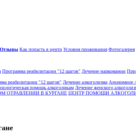
Отзывы
Как попасть в центр
Условия проживания
Фотогалерея
а
Программа реабилитации "12 шагов"
Лечение наркомании
При
ма реабилитации "12 шагов"
Лечение алкоголизма
Анонимное л
хологическая помощь алкоголикам
Лечение женского алкоголиз
М ОТРАВЛЕНИИ В КУРГАНЕ
ЦЕНТР ПОМОЩИ АЛКОГОЛИ
гане