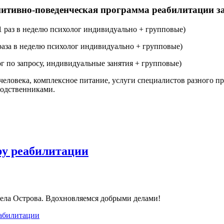
итивно-поведенческая программа реабилитации 
 (1 раз в неделю психолог индивидуально + групповые)
2 раза в неделю психолог индивидуально + групповые)
лог по запросу, индивидуальные занятия + групповые)
4 человека, комплексное питание, услуги специалистов разного
родственниками.
ру реабилитации
села Острова. Вдохновляемся добрыми делами!
еабилитации