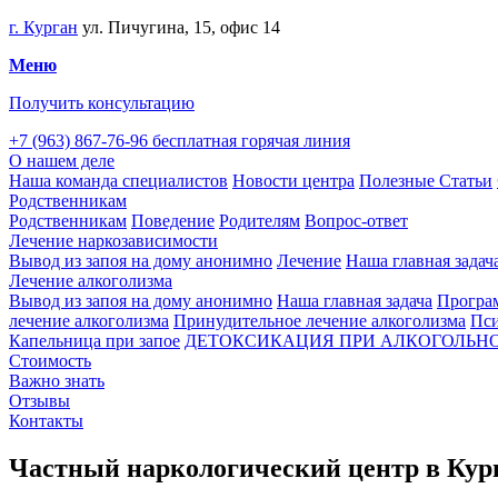
г. Курган
ул. Пичугина, 15, офис 14
Меню
Получить консультацию
+7 (963) 867-76-96
бесплатная горячая линия
О нашем деле
Наша команда специалистов
Новости центра
Полезные Статьи
Родственникам
Родственникам
Поведение
Родителям
Вопрос-ответ
Лечение наркозависимости
Вывод из запоя на дому анонимно
Лечение
Наша главная задач
Лечение алкоголизма
Вывод из запоя на дому анонимно
Наша главная задача
Програм
лечение алкоголизма
Принудительное лечение алкоголизма
Пси
Капельница при запое
ДЕТОКСИКАЦИЯ ПРИ АЛКОГОЛЬНО
Стоимость
Важно знать
Отзывы
Контакты
Частный наркологический центр в Кур