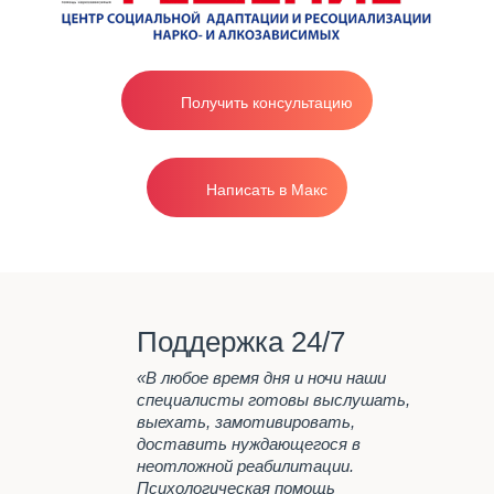
эффективная реабилитация в стационаре
Поведение
от 1200р/сутки.
Родителям
Вопрос-ответ
Получить консультацию
Лечение
наркозависимости
Вывод из запоя на дому
Написать в Макс
анонимно
Лечение
Наша главная задача
Программа реабилитации "12
шагов"
Поддержка 24/7
Лечение наркомании
Принудительное лечение
«В любое время дня и ночи наши
наркомании
специалисты готовы выслушать,
выехать, замотивировать,
Лечение алкоголизма
доставить нуждающегося в
неотложной реабилитации.
Вывод из запоя на дому
Психологическая помощь