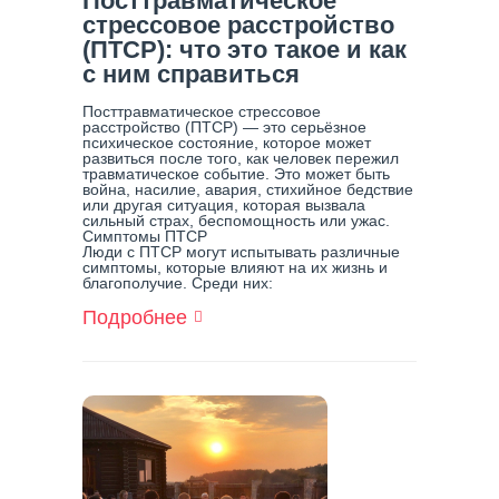
Посттравматическое
стрессовое расстройство
(ПТСР): что это такое и как
с ним справиться
Посттравматическое стрессовое
расстройство (ПТСР) — это серьёзное
психическое состояние, которое может
развиться после того, как человек пережил
травматическое событие. Это может быть
война, насилие, авария, стихийное бедствие
или другая ситуация, которая вызвала
сильный страх, беспомощность или ужас.
Симптомы ПТСР
Люди с ПТСР могут испытывать различные
симптомы, которые влияют на их жизнь и
благополучие. Среди них:
Подробнее
О
Посттравматическое
Стрессовое
Расстройство
(ПТСР):
Что
Это
Такое
И
Как