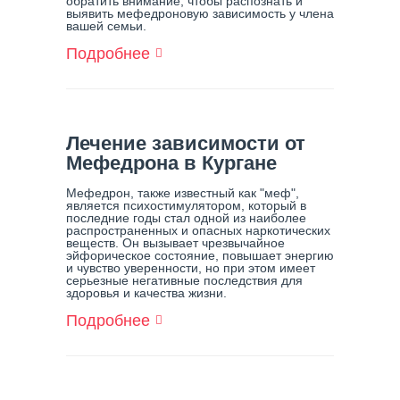
обратить внимание, чтобы распознать и
выявить мефедроновую зависимость у члена
вашей семьи.
Подробнее
О
Как
Распознать
И
Выявить
Мефедроновую
Лечение зависимости от
Зависимость
Мефедрона в Кургане
У
Члена
Мефедрон, также известный как "меф",
Семьи
является психостимулятором, который в
последние годы стал одной из наиболее
распространенных и опасных наркотических
веществ. Он вызывает чрезвычайное
эйфорическое состояние, повышает энергию
и чувство уверенности, но при этом имеет
серьезные негативные последствия для
здоровья и качества жизни.
Подробнее
О
Лечение
Зависимости
От
Мефедрона