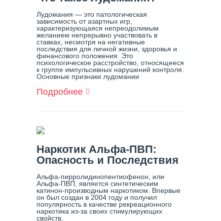
Лудомания — это патологическая
зависимость от азартных игр,
характеризующаяся непреодолимым
желанием непрерывно участвовать в
ставках, несмотря на негативные
последствия для личной жизни, здоровья и
финансового положения. Это
психологическое расстройство, относящееся
к группе импульсивных нарушений контроля.
Основные признаки лудомании
Подробнее
О
Что
Такое
Лудомания?
Наркотик Альфа-ПВП:
Опасность и Последствия
Альфа-пирролидинопентиофенон, или
Альфа-ПВП, является синтетическим
катинон-производным наркотиком. Впервые
он был создан в 2004 году и получил
популярность в качестве рекреационного
наркотика из-за своих стимулирующих
свойств.