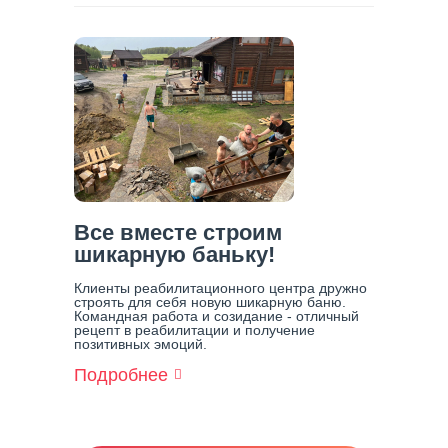
О
Наших
Лошадках
(Иппотерапия
В
Центре
Решение)
Все вместе строим
шикарную баньку!
Клиенты реабилитационного центра дружно
строять для себя новую шикарную баню.
Командная работа и созидание - отличный
рецепт в реабилитации и получение
позитивных эмоций.
Подробнее
О
Все
Вместе
Строим
Шикарную