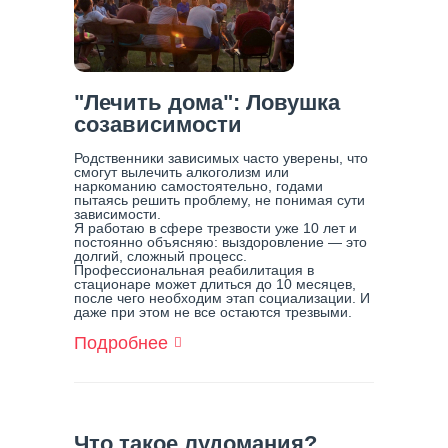
С
Ним
Справиться
"Лечить дома": Ловушка
созависимости
Родственники зависимых часто уверены, что
смогут вылечить алкоголизм или
наркоманию самостоятельно, годами
пытаясь решить проблему, не понимая сути
зависимости.
Я работаю в сфере трезвости уже 10 лет и
постоянно объясняю: выздоровление — это
долгий, сложный процесс.
Профессиональная реабилитация в
стационаре может длиться до 10 месяцев,
после чего необходим этап социализации. И
даже при этом не все остаются трезвыми.
Подробнее
О
"Лечить
Дома":
Ловушка
Созависимости
Что такое лудомания?