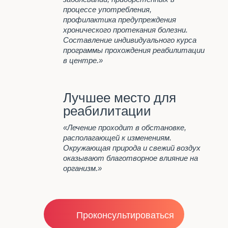
ДЕТОКСИКАЦИЯ ПРИ
процессе употребления,
АЛКОГОЛЬНОМ ОТРАВЛЕНИИ
профилактика предупреждения
В КУРГАНЕ
хронического протекания болезни.
ЦЕНТР ПОМОЩИ
Составление индивидуального курса
АЛКОГОЛИКАМ В КУРГАНЕ
программы прохождения реабилитации
в центре.»
Стоимость
Лучшее место для
Важно знать
реабилитации
Отзывы
«Лечение проходит в обстановке,
располагающей к изменениям.
Контакты
Окружающая природа и свежий воздух
оказывают благотворное влияние на
организм.»
Проконсультироваться