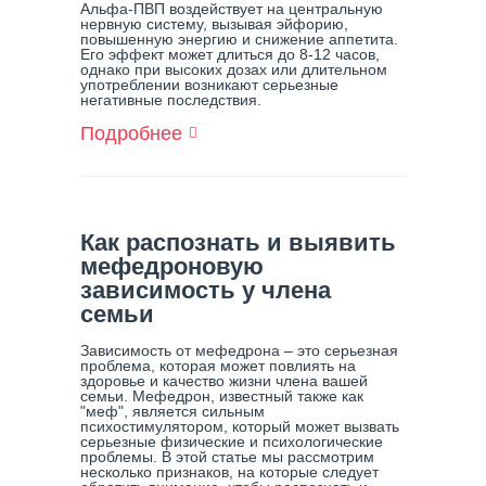
Альфа-ПВП воздействует на центральную
нервную систему, вызывая эйфорию,
повышенную энергию и снижение аппетита.
Его эффект может длиться до 8-12 часов,
однако при высоких дозах или длительном
употреблении возникают серьезные
негативные последствия.
Подробнее
О
Наркотик
Альфа-
ПВП:
Опасность
И
Как распознать и выявить
Последствия
мефедроновую
зависимость у члена
семьи
Зависимость от мефедрона – это серьезная
проблема, которая может повлиять на
здоровье и качество жизни члена вашей
семьи. Мефедрон, известный также как
"меф", является сильным
психостимулятором, который может вызвать
серьезные физические и психологические
проблемы. В этой статье мы рассмотрим
несколько признаков, на которые следует