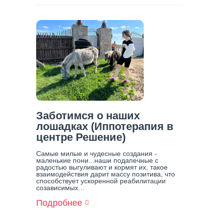
Гальцев
Перестал
Стыдиться
Единственного
Сына,
Страдающего
От
Пагубной
Зависимости
Заботимся о наших
лошадках (Иппотерапия в
центре Решение)
Самые милые и чудесные создания -
маленькие пони...наши подапечные с
радостью выгуливают и кормят их, такое
взаимодействия дарит массу позитива, что
способствует ускоренной реабилитации
созависимых...
Подробнее
О
Заботимся