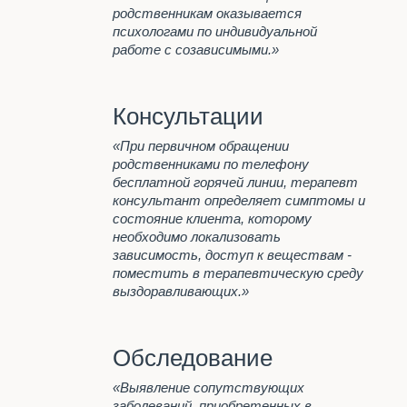
анонимно
родственникам оказывается
Наша главная задача
психологами по индивидуальной
работе с созависимыми.»
Программа реабилитации "12
шагов"
Лечение алкоголизма
Консультации
Анонимное лечение
алкоголизма
«При первичном обращении
Пивной алкоголизм
родственниками по телефону
бесплатной горячей линии, терапевт
Стационарное лечение
консультант определяет симптомы и
алкоголизма
состояние клиента, которому
Принудительное лечение
необходимо локализовать
алкоголизма
зависимость, доступ к веществам -
Психологическая помощь
поместить в терапевтическую среду
алкоголикам
выздоравливающих.»
Лечение женского алкоголизма
КОДИРОВАНИЕ ОТ
АЛКОГОЛЬНОЙ
Обследование
ЗАВИСИМОСТИ
«Выявление сопутствующих
Капельница при запое
заболеваний, приобретенных в