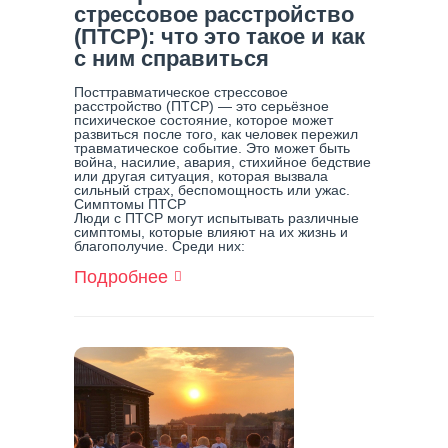
стрессовое расстройство
(ПТСР): что это такое и как
с ним справиться
Посттравматическое стрессовое
расстройство (ПТСР) — это серьёзное
психическое состояние, которое может
развиться после того, как человек пережил
травматическое событие. Это может быть
война, насилие, авария, стихийное бедствие
или другая ситуация, которая вызвала
сильный страх, беспомощность или ужас.
Симптомы ПТСР
Люди с ПТСР могут испытывать различные
симптомы, которые влияют на их жизнь и
благополучие. Среди них:
Подробнее
О
Посттравматическое
Стрессовое
Расстройство
(ПТСР):
Что
Это
Такое
И
Как