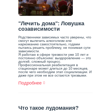
С
Ним
Справиться
"Лечить дома": Ловушка
созависимости
Родственники зависимых часто уверены, что
смогут вылечить алкоголизм или
наркоманию самостоятельно, годами
пытаясь решить проблему, не понимая сути
зависимости.
Я работаю в сфере трезвости уже 10 лет и
постоянно объясняю: выздоровление — это
долгий, сложный процесс.
Профессиональная реабилитация в
стационаре может длиться до 10 месяцев,
после чего необходим этап социализации. И
даже при этом не все остаются трезвыми.
Подробнее
О
"Лечить
Дома":
Ловушка
Созависимости
Что такое лудомания?