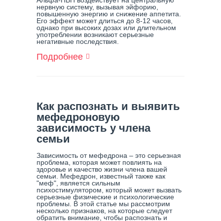
Альфа-ПВП воздействует на центральную
нервную систему, вызывая эйфорию,
повышенную энергию и снижение аппетита.
Его эффект может длиться до 8-12 часов,
однако при высоких дозах или длительном
употреблении возникают серьезные
негативные последствия.
Подробнее
О
Наркотик
Альфа-
ПВП:
Опасность
И
Как распознать и выявить
Последствия
мефедроновую
зависимость у члена
семьи
Зависимость от мефедрона – это серьезная
проблема, которая может повлиять на
здоровье и качество жизни члена вашей
семьи. Мефедрон, известный также как
"меф", является сильным
психостимулятором, который может вызвать
серьезные физические и психологические
проблемы. В этой статье мы рассмотрим
несколько признаков, на которые следует
обратить внимание, чтобы распознать и