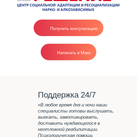
эффективная реабилитация в стационаре
Поведение
от 1200р/сутки.
Родителям
Вопрос-ответ
Получить консультацию
Лечение
наркозависимости
Вывод из запоя на дому
Написать в Макс
анонимно
Лечение
Наша главная задача
Программа реабилитации "12
шагов"
Поддержка 24/7
Лечение наркомании
Принудительное лечение
«В любое время дня и ночи наши
наркомании
специалисты готовы выслушать,
выехать, замотивировать,
Лечение алкоголизма
доставить нуждающегося в
неотложной реабилитации.
Вывод из запоя на дому
Психологическая помощь