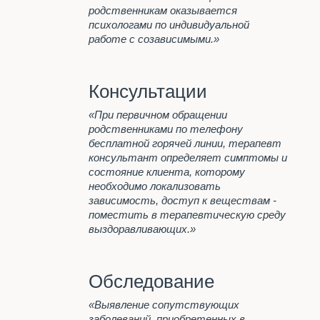
анонимно
родственникам оказывается
Наша главная задача
психологами по индивидуальной
работе с созависимыми.»
Программа реабилитации "12
шагов"
Лечение алкоголизма
Консультации
Анонимное лечение
алкоголизма
«При первичном обращении
Пивной алкоголизм
родственниками по телефону
бесплатной горячей линии, терапевт
Стационарное лечение
консультант определяет симптомы и
алкоголизма
состояние клиента, которому
Принудительное лечение
необходимо локализовать
алкоголизма
зависимость, доступ к веществам -
Психологическая помощь
поместить в терапевтическую среду
алкоголикам
выздоравливающих.»
Лечение женского алкоголизма
КОДИРОВАНИЕ ОТ
АЛКОГОЛЬНОЙ
Обследование
ЗАВИСИМОСТИ
«Выявление сопутствующих
Капельница при запое
заболеваний, приобретенных в