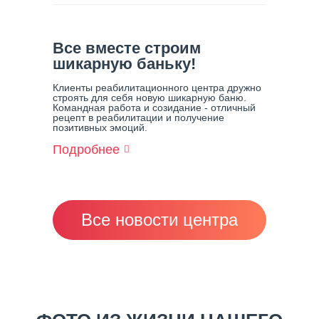
О
Наших
Лошадках
(Иппотерапия
Все вместе строим
В
шикарную баньку!
Центре
Решение)
Клиенты реабилитационного центра дружно
строять для себя новую шикарную баню.
Командная работа и созидание - отличный
рецепт в реабилитации и получение
позитивных эмоций.
Подробнее
О
Все
Вместе
Строим
Шикарную
Баньку!
Все новости центра