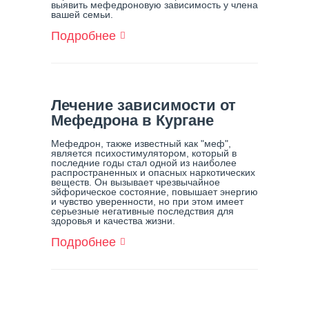
выявить мефедроновую зависимость у члена
вашей семьи.
Подробнее
О
Как
Распознать
И
Выявить
Мефедроновую
Лечение зависимости от
Зависимость
Мефедрона в Кургане
У
Члена
Мефедрон, также известный как "меф",
Семьи
является психостимулятором, который в
последние годы стал одной из наиболее
распространенных и опасных наркотических
веществ. Он вызывает чрезвычайное
эйфорическое состояние, повышает энергию
и чувство уверенности, но при этом имеет
серьезные негативные последствия для
здоровья и качества жизни.
Подробнее
О
Лечение
Зависимости
От
Мефедрона
В