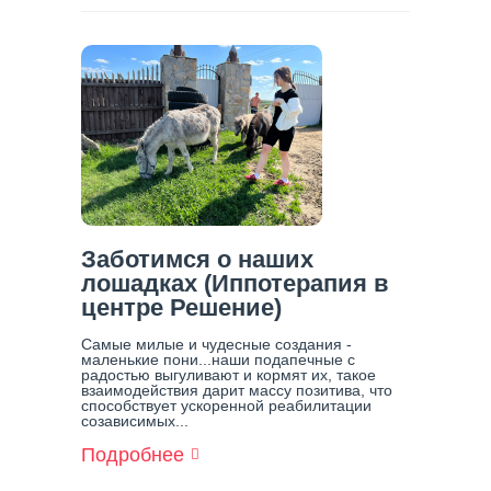
Гальцев
Перестал
Стыдиться
Единственного
Сына,
Страдающего
От
Пагубной
Зависимости
Заботимся о наших
лошадках (Иппотерапия в
центре Решение)
Самые милые и чудесные создания -
маленькие пони...наши подапечные с
радостью выгуливают и кормят их, такое
взаимодействия дарит массу позитива, что
способствует ускоренной реабилитации
созависимых...
Подробнее
О
Заботимся