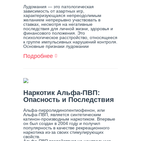
Лудомания — это патологическая
зависимость от азартных игр,
характеризующаяся непреодолимым
желанием непрерывно участвовать в
ставках, несмотря на негативные
последствия для личной жизни, здоровья и
финансового положения. Это
психологическое расстройство, относящееся
к группе импульсивных нарушений контроля.
Основные признаки лудомании
Подробнее
О
Что
Такое
Лудомания?
Наркотик Альфа-ПВП:
Опасность и Последствия
Альфа-пирролидинопентиофенон, или
Альфа-ПВП, является синтетическим
катинон-производным наркотиком. Впервые
он был создан в 2004 году и получил
популярность в качестве рекреационного
наркотика из-за своих стимулирующих
свойств.