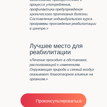
ДЕТОКСИКАЦИЯ ПРИ
процессе употребления,
АЛКОГОЛЬНОМ ОТРАВЛЕНИИ
профилактика предупреждения
В КУРГАНЕ
хронического протекания болезни.
ЦЕНТР ПОМОЩИ
Составление индивидуального курса
АЛКОГОЛИКАМ В КУРГАНЕ
программы прохождения реабилитации
в центре.»
Стоимость
Лучшее место для
Важно знать
реабилитации
Отзывы
«Лечение проходит в обстановке,
располагающей к изменениям.
Контакты
Окружающая природа и свежий воздух
оказывают благотворное влияние на
организм.»
Проконсультироваться