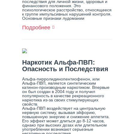
последствия для личной жизни, здоровья и
финансового положения. Это
психологическое расстройство, относящееся
к группе импульсивных нарушений контроля.
Основные признаки лудомании
Подробнее
О
Что
Такое
Лудомания?
Наркотик Альфа-ПВП:
Опасность и Последствия
Альфа-пирролидинопентиофенон, или
Альфа-ПВП, является синтетическим
катинон-производным наркотиком. Впервые
он был создан в 2004 году и получил
популярность в качестве рекреационного
наркотика из-за своих стимулирующих
свойств.
Альфа-ПВП воздействует на центральную
нервную систему, вызывая эйфорию,
повышенную энергию и снижение аппетита.
Его эффект может длиться до 8-12 часов,
однако при высоких дозах или длительном
употреблении возникают серьезные
негативные последствия.