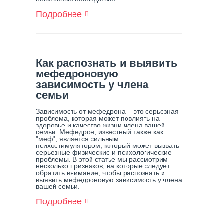
Подробнее
О
Наркотик
Альфа-
ПВП:
Опасность
И
Как распознать и выявить
Последствия
мефедроновую
зависимость у члена
семьи
Зависимость от мефедрона – это серьезная
проблема, которая может повлиять на
здоровье и качество жизни члена вашей
семьи. Мефедрон, известный также как
"меф", является сильным
психостимулятором, который может вызвать
серьезные физические и психологические
проблемы. В этой статье мы рассмотрим
несколько признаков, на которые следует
обратить внимание, чтобы распознать и
выявить мефедроновую зависимость у члена
вашей семьи.
Подробнее
О
Как