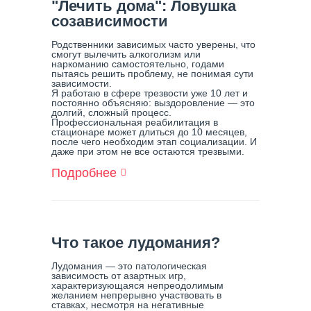
"Лечить дома": Ловушка
Это
созависимости
Такое
И
Родственники зависимых часто уверены, что
Как
смогут вылечить алкоголизм или
С
наркоманию самостоятельно, годами
Ним
пытаясь решить проблему, не понимая сути
зависимости.
Справиться
Я работаю в сфере трезвости уже 10 лет и
постоянно объясняю: выздоровление — это
долгий, сложный процесс.
Профессиональная реабилитация в
стационаре может длиться до 10 месяцев,
после чего необходим этап социализации. И
даже при этом не все остаются трезвыми.
Подробнее
О
"Лечить
Дома":
Ловушка
Созависимости
Что такое лудомания?
Лудомания — это патологическая
зависимость от азартных игр,
характеризующаяся непреодолимым
желанием непрерывно участвовать в
ставках, несмотря на негативные