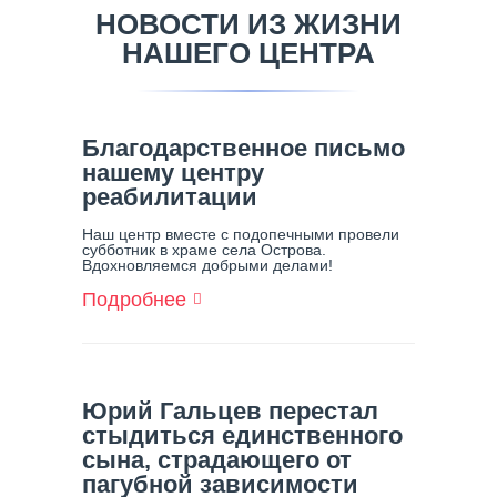
НОВОСТИ ИЗ ЖИЗНИ
НАШЕГО ЦЕНТРА
Благодарственное письмо
нашему центру
реабилитации
Наш центр вместе с подопечными провели
субботник в храме села Острова.
Вдохновляемся добрыми делами!
Подробнее
О
Благодарственное
Письмо
Нашему
Центру
Реабилитации
Юрий Гальцев перестал
стыдиться единственного
сына, страдающего от
пагубной зависимости