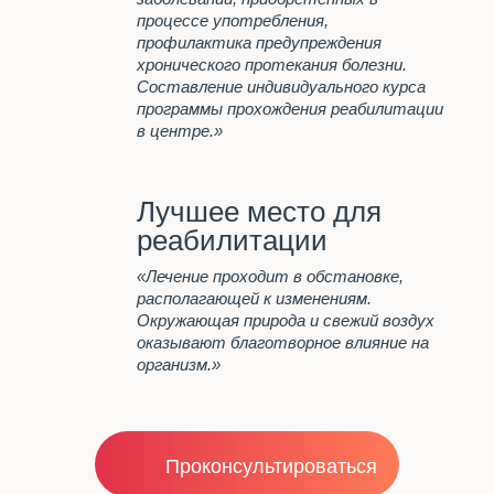
ДЕТОКСИКАЦИЯ ПРИ
процессе употребления,
АЛКОГОЛЬНОМ ОТРАВЛЕНИИ
профилактика предупреждения
В КУРГАНЕ
хронического протекания болезни.
ЦЕНТР ПОМОЩИ
Составление индивидуального курса
АЛКОГОЛИКАМ В КУРГАНЕ
программы прохождения реабилитации
в центре.»
Стоимость
Лучшее место для
Важно знать
реабилитации
Отзывы
«Лечение проходит в обстановке,
располагающей к изменениям.
Контакты
Окружающая природа и свежий воздух
оказывают благотворное влияние на
организм.»
Проконсультироваться