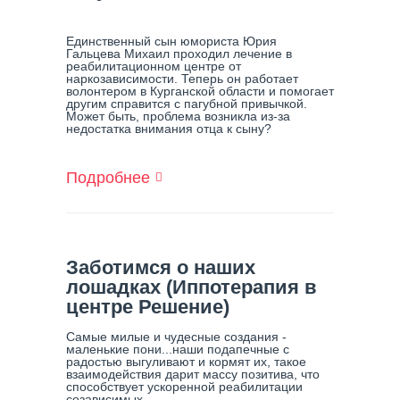
Единственный сын юмориста Юрия
Гальцева Михаил проходил лечение в
реабилитационном центре от
наркозависимости. Теперь он работает
волонтером в Курганской области и помогает
другим справится с пагубной привычкой.
Может быть, проблема возникла из-за
недостатка внимания отца к сыну?
Подробнее
О
Юрий
Гальцев
Перестал
Стыдиться
Единственного
Заботимся о наших
Сына,
лошадках (Иппотерапия в
Страдающего
центре Решение)
От
Пагубной
Самые милые и чудесные создания -
Зависимости
маленькие пони...наши подапечные с
радостью выгуливают и кормят их, такое
взаимодействия дарит массу позитива, что
способствует ускоренной реабилитации
созависимых...