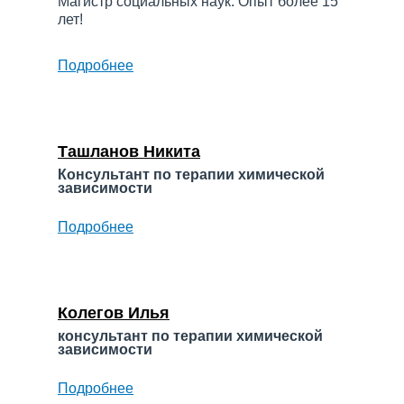
Магистр социальных наук. Опыт более 15
лет!
Подробнее
о
Ермолаев
Максим
Владимирович
Ташланов Никита
Консультант по терапии химической
зависимости
Подробнее
о
Ташланов
Никита
Колегов Илья
консультант по терапии химической
зависимости
Подробнее
о