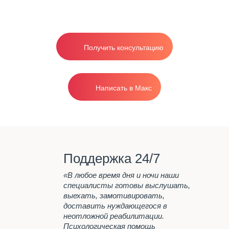
эффективная реабилитация в стационаре
Поведение
от 1200р/сутки.
Родителям
Вопрос-ответ
Получить консультацию
Лечение
наркозависимости
Вывод из запоя на дому
Написать в Макс
анонимно
Лечение
Наша главная задача
Программа реабилитации "12
шагов"
Поддержка 24/7
Лечение наркомании
Принудительное лечение
«В любое время дня и ночи наши
наркомании
специалисты готовы выслушать,
выехать, замотивировать,
Лечение алкоголизма
доставить нуждающегося в
неотложной реабилитации.
Вывод из запоя на дому
Психологическая помощь