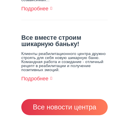
Подробнее
О
Заботимся
О
Наших
Лошадках
(Иппотерапия
Все вместе строим
В
шикарную баньку!
Центре
Решение)
Клиенты реабилитационного центра дружно
строять для себя новую шикарную баню.
Командная работа и созидание - отличный
рецепт в реабилитации и получение
позитивных эмоций.
Подробнее
О
Все
Вместе
Строим
Шикарную
Баньку!
Все новости центра