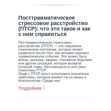
Посттравматическое
стрессовое расстройство
(ПТСР): что это такое и как
с ним справиться
Посттравматическое стрессовое
расстройство (ПТСР) — это серьёзное
психическое состояние, которое может
развиться после того, как человек пережил
травматическое событие. Это может быть
война, насилие, авария, стихийное бедствие
или другая ситуация, которая вызвала
сильный страх, беспомощность или ужас.
Симптомы ПТСР
Люди с ПТСР могут испытывать различные
симптомы, которые влияют на их жизнь и
благополучие. Среди них:
Подробнее
О
Посттравматическое
Стрессовое
Расстройство
(ПТСР):
Что