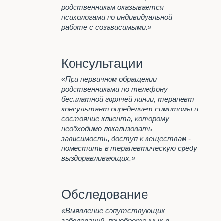
анонимно
родственникам оказывается
Наша главная задача
психологами по индивидуальной
работе с созависимыми.»
Программа реабилитации "12
шагов"
Лечение алкоголизма
Консультации
Анонимное лечение
алкоголизма
«При первичном обращении
Пивной алкоголизм
родственниками по телефону
бесплатной горячей линии, терапевт
Стационарное лечение
консультант определяет симптомы и
алкоголизма
состояние клиента, которому
Принудительное лечение
необходимо локализовать
алкоголизма
зависимость, доступ к веществам -
Психологическая помощь
поместить в терапевтическую среду
алкоголикам
выздоравливающих.»
Лечение женского алкоголизма
КОДИРОВАНИЕ ОТ
АЛКОГОЛЬНОЙ
Обследование
ЗАВИСИМОСТИ
«Выявление сопутствующих
Капельница при запое
заболеваний, приобретенных в