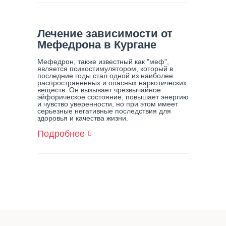
Распознать
И
Выявить
Мефедроновую
Лечение зависимости от
Зависимость
Мефедрона в Кургане
У
Члена
Мефедрон, также известный как "меф",
Семьи
является психостимулятором, который в
последние годы стал одной из наиболее
распространенных и опасных наркотических
веществ. Он вызывает чрезвычайное
эйфорическое состояние, повышает энергию
и чувство уверенности, но при этом имеет
серьезные негативные последствия для
здоровья и качества жизни.
Подробнее
О
Лечение
Зависимости
От
Мефедрона
В
Кургане