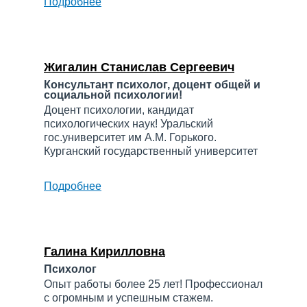
Подробнее
о
Федосеева
Айжан
Халимжановна
Жигалин Станислав Сергеевич
Консультант психолог, доцент общей и
социальной психологии!
Доцент психологии, кандидат
психологических наук! Уральский
гос.университет им А.М. Горького.
Курганский государственный университет
Подробнее
о
Жигалин
Станислав
Сергеевич
Галина Кирилловна
Психолог
Опыт работы более 25 лет! Профессионал
с огромным и успешным стажем.