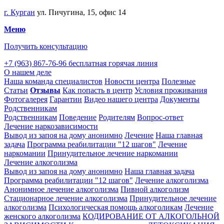
г. Курган
ул. Пичугина, 15, офис 14
Меню
Получить консультацию
+7 (963) 867-76-96
бесплатная горячая линия
О нашем деле
Наша команда специалистов
Новости центра
Полезные
Статьи
Отзывы
Как попасть в центр
Условия проживания
Фотогалерея
Гарантии
Видео нашего центра
Документы
Родственникам
Родственникам
Поведение
Родителям
Вопрос-ответ
Лечение наркозависимости
Вывод из запоя на дому анонимно
Лечение
Наша главная
задача
Программа реабилитации "12 шагов"
Лечение
наркомании
Принудительное лечение наркомании
Лечение алкоголизма
Вывод из запоя на дому анонимно
Наша главная задача
Программа реабилитации "12 шагов"
Лечение алкоголизма
Анонимное лечение алкоголизма
Пивной алкоголизм
Стационарное лечение алкоголизма
Принудительное лечение
алкоголизма
Психологическая помощь алкоголикам
Лечение
женского алкоголизма
КОДИРОВАНИЕ ОТ АЛКОГОЛЬНОЙ