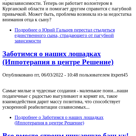
наркозависимости. Теперь он работает волонтером в
Курганской области и помогает другим справится с пагубной
привычкой. Может быть, проблема возникла из-за недостатка
внимания отца к сыну?
Подробнее
о Юрий Гальцев перестал стыдиться
единственного сына, страдающего от пагубной
зависимости
Заботимся о наших лошадках
(Иппотерапия в центре Решение)
Опубликовано
пт, 06/03/2022 - 10:48
пользователем
itxpert45
Самые милые и чудесные создания - маленькие пони...наши
подапечные с радостью выгуливают и кормят их, такое
взаимодействия дарит массу позитива, что способствует
ускоренной реабилитации созависимых...
Подробнее
о Заботимся о наших лошадках
(Иппотерапия в центре Решение)
Все вместе строим шикарную баньку!